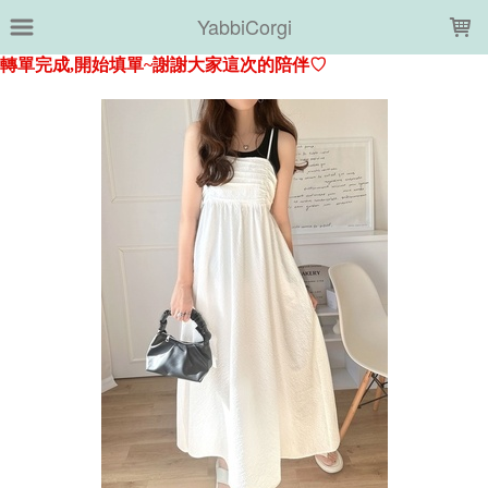
LOADING...
YabbiCorgi