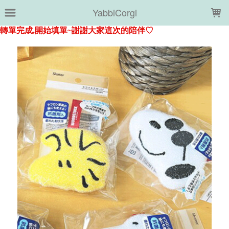
LOADING...
YabbiCorgi