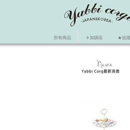
所有商品
✈加購區
★追蹤i