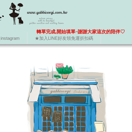
轉單完成,開始填單~謝謝大家這次的陪伴♡
nstagram
★加入LINE好友領免運折扣碼