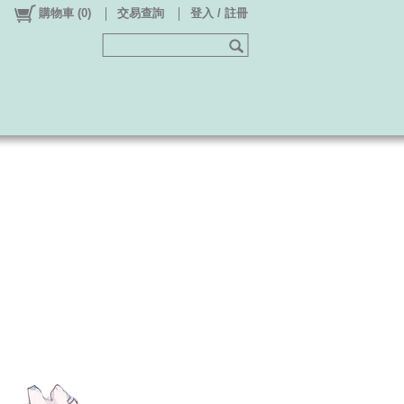
購物車
(
0
)
交易查詢
登入 / 註冊