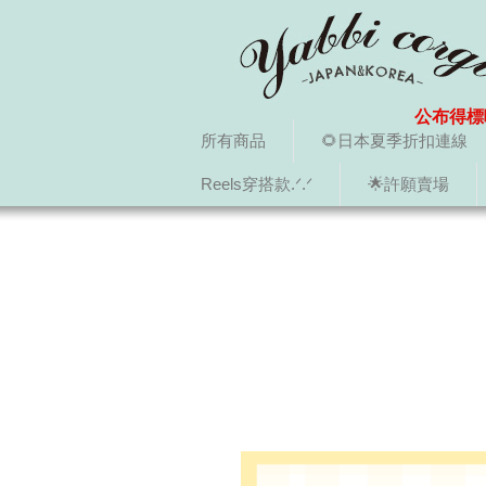
公布得標
所有商品
🌻日本夏季折扣連線
Reels穿搭款.ᐟ.ᐟ
🌟許願賣場