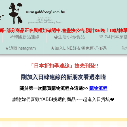
囉~部分商品正在與櫃姐確認中,會盡快公告,預計8/6晚上10點轉
🌱韓國新品連線
🍯生活小物/食品
💛IG&日本穿
★追蹤instagram
★加入LINE好友領免運折扣碼
首