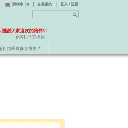
購物車
(
0
)
交易查詢
登入 / 註冊
單,謝謝大家這次的陪伴♡
搭
✿折扣季直播款
場折扣季直播穿搭影片