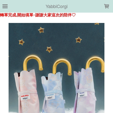
LOADING...
YabbiCorgi