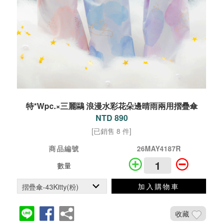
特*Wpc.×三麗鷗 浪漫水彩花朵邊晴雨兩用摺疊傘
NTD 890
[已銷售 8 件]
商品編號
26MAY4187R
數量
加入購物車
收藏