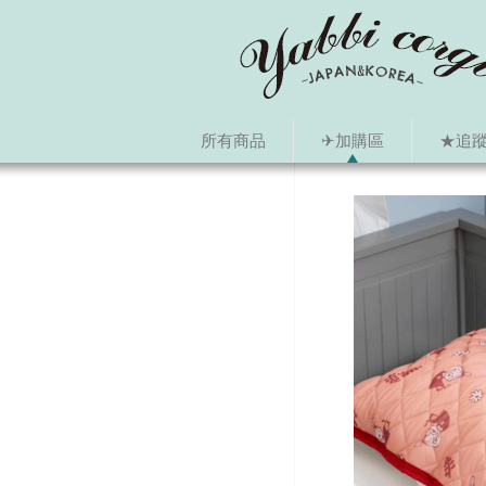
所有商品
✈加購區
★追蹤i