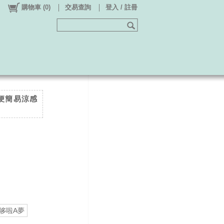
購物車
(
0
)
交易查詢
登入 / 註冊
輕便簡易涼感
哆啦A夢