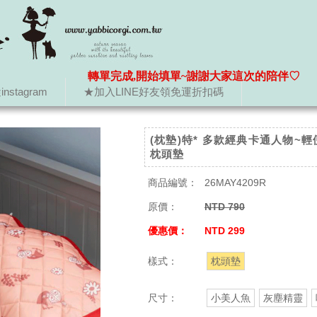
轉單完成,開始填單~謝謝大家這次的陪伴♡
nstagram
★加入LINE好友領免運折扣碼
(枕墊)特* 多款經典卡通人物~
枕頭墊
商品編號：
26MAY4209R
原價：
NTD 790
優惠價：
NTD 299
樣式：
枕頭墊
尺寸：
小美人魚
灰塵精靈