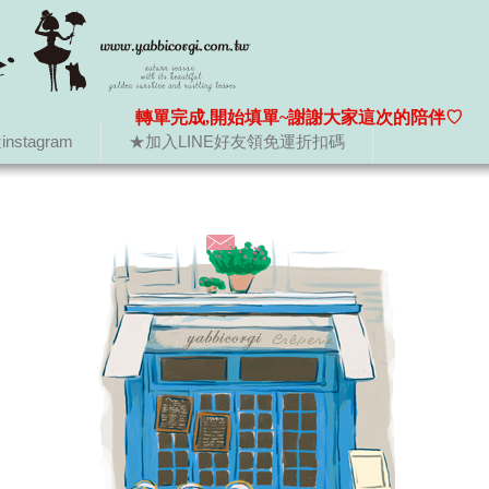
轉單完成,開始填單~謝謝大家這次的陪伴♡
nstagram
★加入LINE好友領免運折扣碼