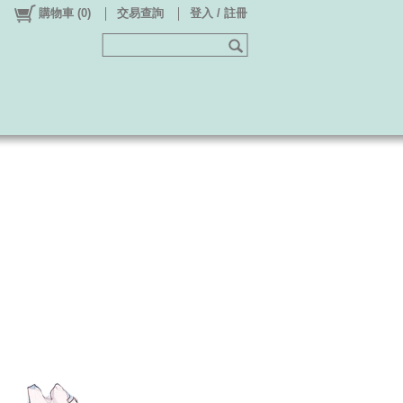
購物車
(
0
)
交易查詢
登入 / 註冊