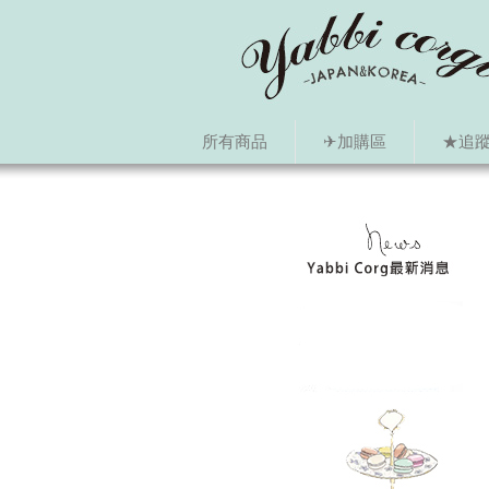
所有商品
✈加購區
★追蹤i