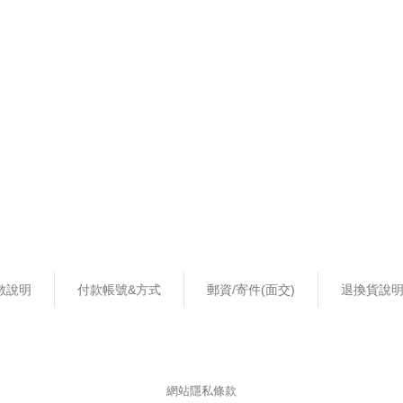
數說明
付款帳號&方式
郵資/寄件(面交)
退換貨說
網站隱私條款