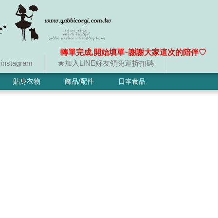
轉單完成,開始填單~謝謝大家這次的陪伴♡
nstagram
★加入LINE好友領免運折扣碼
貼身衣物
飾品/配件
日本食品