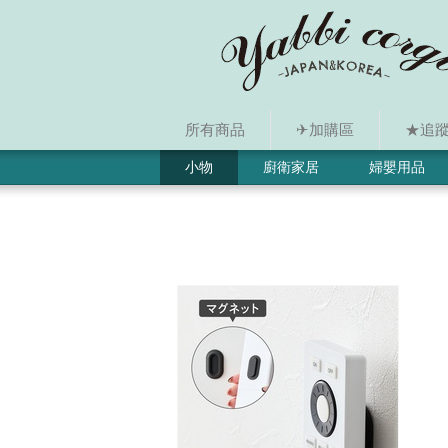
所有商品
✈加購區
★追蹤i
小物
廚衛家居
婦嬰用品