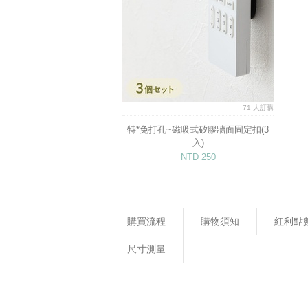
71 人訂購
特*免打孔~磁吸式矽膠牆面固定扣(3
入)
NTD 250
購買流程
購物須知
紅利點
尺寸測量