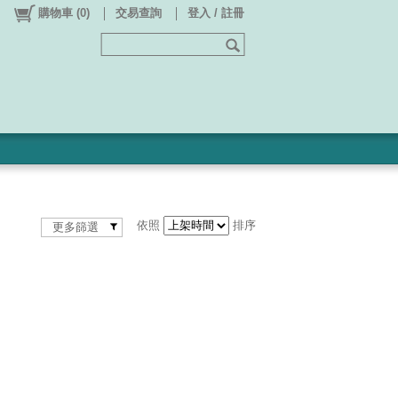
購物車
(
0
)
交易查詢
登入 / 註冊
依照
排序
更多篩選