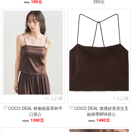
199元
250元
999元
11 人訂購
1 人訂購
COCO DEAL 輕奢緞面罩杯平
COCO DEAL 微透紗美背交叉
口背心
細肩帶BRA背心
1390元
1490元
1690元
1690元