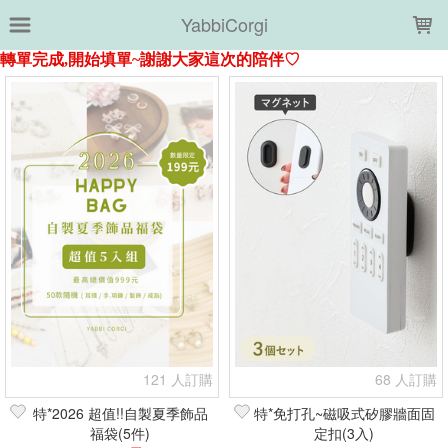
LOADING...
YabbiCorgi
上架時間
銷售件數
銷售價格
樣式尺寸篩選
全部樣式
+黑
+垂墜花朵
+牆面固定扣
+綜合(耳針)
+綜合(耳夾)
+象牙白
+棕
+咖
+米白
+白
全部尺寸
2=M
耳夾-金
耳針-金
深灰
象牙白
隨機
篩選
121 人訂購
68 人訂購
特*2026 超值!!自製夏季飾品
特*免打孔~磁吸式矽膠牆面固
福袋(5件)
定扣(3入)