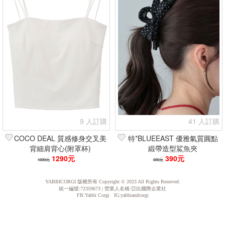
9 人訂購
41 人訂購
COCO DEAL 質感修身交叉美
特*BLUEEAST 優雅氣質圓點
背細肩背心(附罩杯)
緞帶造型鯊魚夾
1290元
390元
1690元
690元