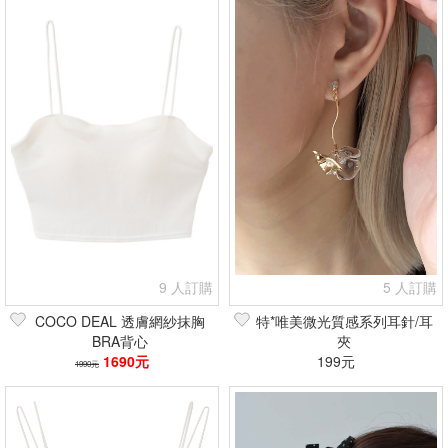
9 人訂購
5 人訂購
COCO DEAL 透膚網紗抹胸
特*唯美微光質感系列耳針/耳
BRA背心
夾
1690元
199元
1990元