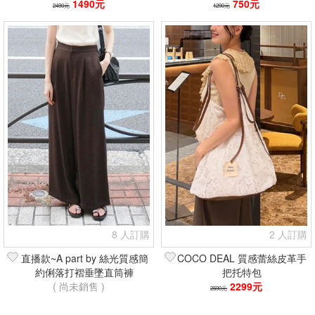
1490元
750元
2490元
1290元
8 人訂購
2 人訂購
直播款~A part by 絲光質感簡
COCO DEAL 質感蕾絲皮革手
約俐落打褶垂墜直筒褲
把托特包
( 尚未銷售 )
2299元
2590元