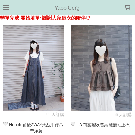
LOADING...
YabbiCorgi
上架時間
銷售件數
銷售價格
樣式尺寸篩選
全部樣式
+07黑
+白
+BR棕
+BK黑
全部尺寸
篩選
41 人訂購
5 人訂購
Hunch 前後2WAY天絲牛仔吊
.A 荷葉層次蕾絲襬無袖上衣
帶洋裝