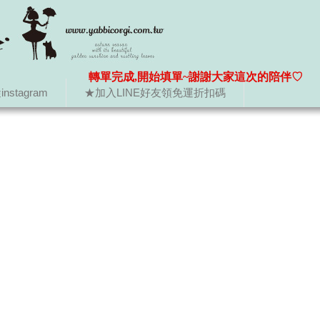
轉單完成,開始填單~謝謝大家這次的陪伴♡
nstagram
★加入LINE好友領免運折扣碼