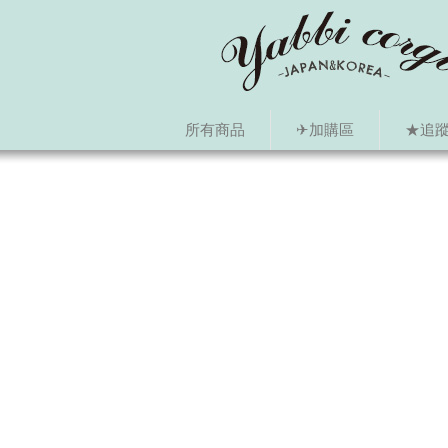
所有商品
✈加購區
★追蹤i