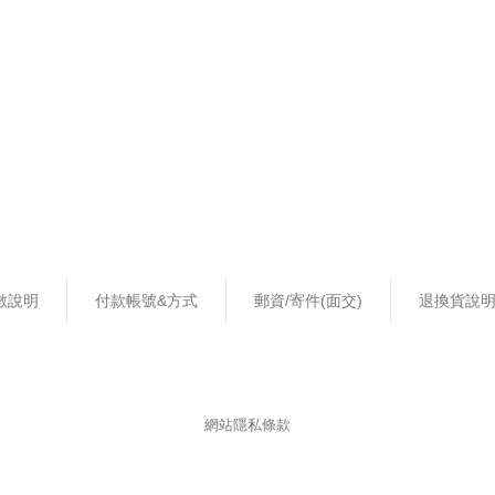
數說明
付款帳號&方式
郵資/寄件(面交)
退換貨說
網站隱私條款