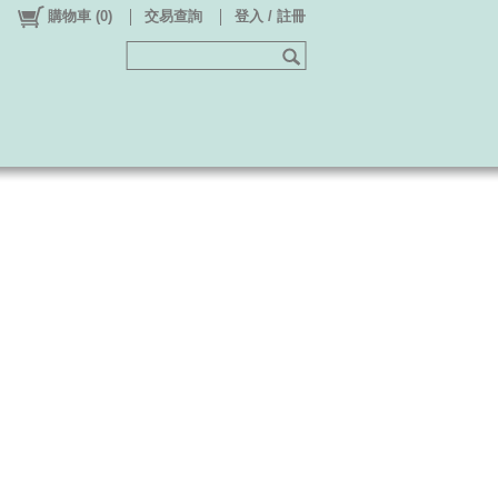
購物車
(
0
)
交易查詢
登入 / 註冊