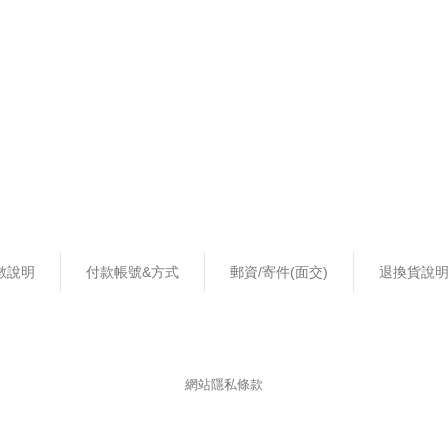
數說明
付款帳號&方式
郵資/寄件(面交)
退換貨說
網站隱私條款