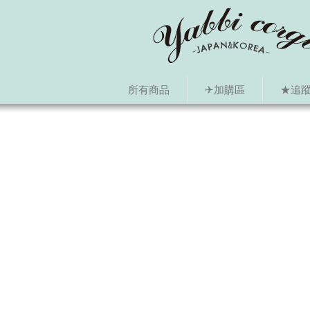
所有商品
✈加購區
★追蹤i