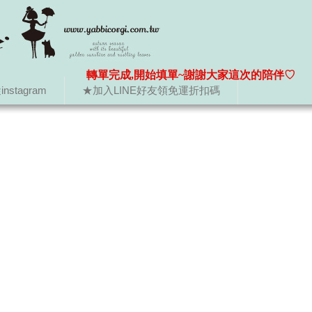
轉單完成,開始填單~謝謝大家這次的陪伴♡
nstagram
★加入LINE好友領免運折扣碼