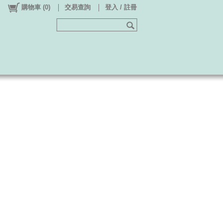
購物車
(
0
)
交易查詢
登入 / 註冊